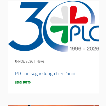
Investor Relations
Sistema interno di gestione del rischio
NEWS
Contatti
04/08/2026
|
News
PLC: un sogno lungo trent’anni
Lavora con noi
LEGGI TUTTO