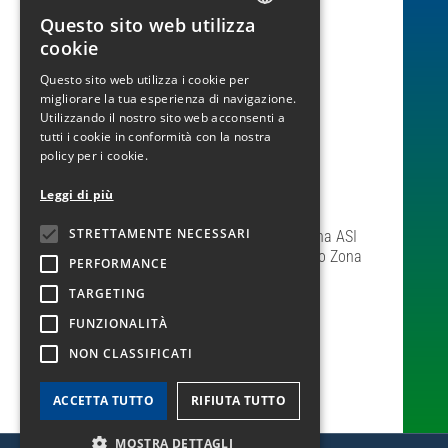
Questo sito web utilizza
ITALIAN
cookie
ENGLISH
Questo sito web utilizza i cookie per
PLC S.p.a.
migliorare la tua esperienza di navigazione.
Sede legale:
Utilizzando il nostro sito web acconsenti a
Via delle Industrie, 100
tutti i cookie in conformità con la nostra
Località Pantano Zona ASI
policy per i cookie.
80011 – Acerra (NA)
Tel.: 081 01 98 565
Leggi di più
Sedi operative:
STRETTAMENTE NECESSARI
Via delle Industrie, 100 – Località Pantano Zona ASI
Via delle Industrie, 272/274 – Località Pantano Zona
PERFORMANCE
ASI
TARGETING
80011 – Acerra (NA)
FUNZIONALITÀ
P.I. e C.F. 05346630964 – R.E.A. NA993384
NON CLASSIFICATI
COOKIES POLICY
|
PRIVACY POLICY
ACCETTA TUTTO
RIFIUTA TUTTO
MOSTRA DETTAGLI