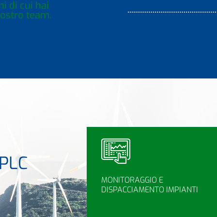
i di cui hai
nostro team.
 PLC
MONITORAGGIO E
DISPACCIAMENTO IMPIANTI