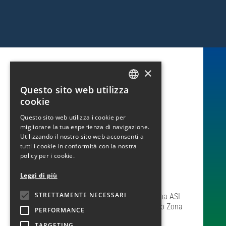
×
Questo sito web utilizza
ITALIAN
cookie
ENGLISH
Questo sito web utilizza i cookie per
PLC S.p.a.
migliorare la tua esperienza di navigazione.
Sede legale:
Utilizzando il nostro sito web acconsenti a
Via delle Industrie, 100
tutti i cookie in conformità con la nostra
Località Pantano Zona ASI
policy per i cookie.
80011 – Acerra (NA)
Tel.: 081 01 98 565
Leggi di più
Sedi operative:
STRETTAMENTE NECESSARI
Via delle Industrie, 100 – Località Pantano Zona ASI
Via delle Industrie, 272/274 – Località Pantano Zona
PERFORMANCE
ASI
TARGETING