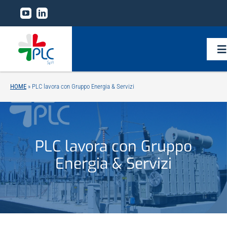
Salta
al
contenuto
To
Na
HOME
»
PLC lavora con Gruppo Energia & Servizi
Home
Il gruppo
PLC lavora con Gruppo
Linee di business
Energia & Servizi
Tecnologie
Research and development