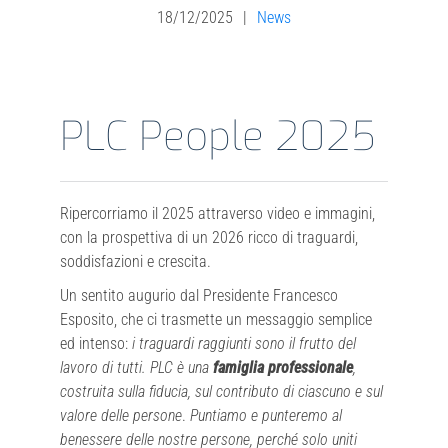
18/12/2025
|
News
Investor Relations
PLC People 2025
Sistema interno di gestione del rischio
NEWS
Ripercorriamo il 2025 attraverso video e immagini,
con la prospettiva di un 2026 ricco di traguardi,
Contatti
soddisfazioni e crescita.
Un sentito augurio dal Presidente Francesco
Esposito, che ci trasmette un messaggio semplice
Lavora con noi
ed intenso:
i traguardi raggiunti sono il frutto del
lavoro di tutti. PLC è una
famiglia professionale
,
costruita sulla fiducia, sul contributo di ciascuno e sul
valore delle persone
.
Puntiamo e punteremo al
benessere delle nostre persone, perché solo uniti