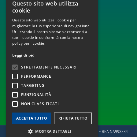
Questo sito web utilizza
BUILD, OPERATE AND TRANSFER
ITALIAN
ENGINEERING, PROCUREMENT AND CONSTRUCTION
cookie
MONITORAGGIO E DISPACCIAMENTO IMPIANTI
ENGLISH
Questo sito web utilizza i cookie per
OPERATION AND MAINTENANCE
migliorare la tua esperienza di navigazione.
Utilizzando il nostro sito web acconsenti a
tutti i cookie in conformità con la nostra
policy per i cookie.
TECNOLOGIE
Leggi di più
INFRASTRUTTURE ELETTRICHE
EOLICO
STRETTAMENTE NECESSARI
FOTOVOLTAICO
PERFORMANCE
TARGETING
SEGUICI ANCHE SU
FUNZIONALITÀ
NON CLASSIFICATI
ACCETTA TUTTO
RIFIUTA TUTTO
MOSTRA DETTAGLI
Copyright 2022 © PLC Spa | P.Iva e CF 05346630964 – REA NA993384