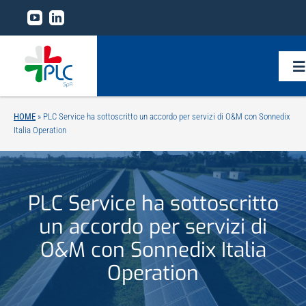
Salta
al
contenuto
To
Na
HOME
»
PLC Service ha sottoscritto un accordo per servizi di O&M con Sonnedix
Home
Italia Operation
Il gruppo
PLC Service ha sottoscritto
Linee di business
un accordo per servizi di
O&M con Sonnedix Italia
Tecnologie
Operation
Research and development