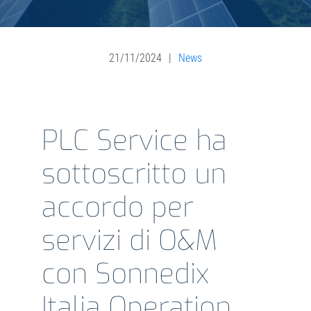
Investor Relations
21/11/2024
|
News
Sistema interno di gestione del rischio
PLC Service ha
NEWS
sottoscritto un
Contatti
accordo per
Lavora con noi
servizi di O&M
con Sonnedix
Italia Operation