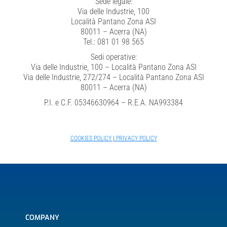
Sede legale:
Via delle Industrie, 100
Località Pantano Zona ASI
80011 – Acerra (NA)
Tel.: 081 01 98 565
Sedi operative:
Via delle Industrie, 100 – Località Pantano Zona ASI
Via delle Industrie, 272/274 – Località Pantano Zona ASI
80011 – Acerra (NA)
P.I. e C.F. 05346630964 – R.E.A. NA993384
COOKIES POLICY
|
PRIVACY POLICY
COMPANY