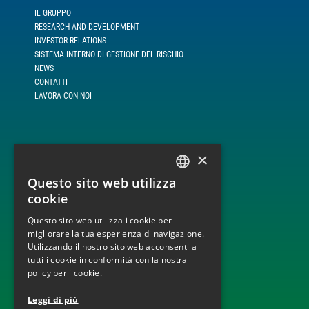
IL GRUPPO
RESEARCH AND DEVELOPMENT
INVESTOR RELATIONS
SISTEMA INTERNO DI GESTIONE DEL RISCHIO
NEWS
CONTATTI
LAVORA CON NOI
×
LINEE DI BUSINESS
Questo sito web utilizza
BUILD, OPERATE AND TRANSFER
ITALIAN
ENGINEERING, PROCUREMENT AND CONSTRUCTION
cookie
MONITORAGGIO E DISPACCIAMENTO IMPIANTI
ENGLISH
Questo sito web utilizza i cookie per
OPERATION AND MAINTENANCE
migliorare la tua esperienza di navigazione.
Utilizzando il nostro sito web acconsenti a
tutti i cookie in conformità con la nostra
policy per i cookie.
TECNOLOGIE
Leggi di più
INFRASTRUTTURE ELETTRICHE