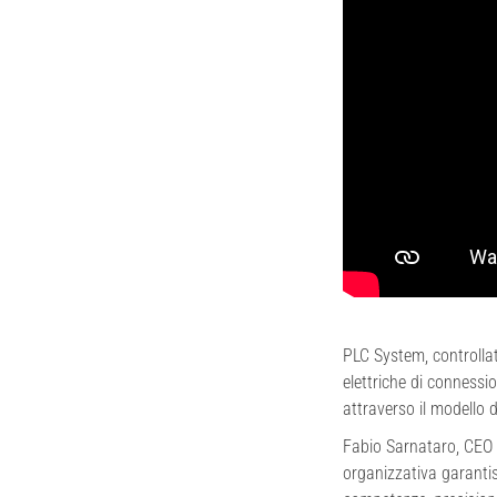
PLC System, controlla
elettriche di connessio
attraverso il modello
Fabio Sarnataro, CEO 
organizzativa garantis