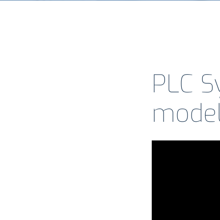
Investor Relations
Sistema interno di gestione del rischio
PLC S
NEWS
model
Contatti
Lavora con noi