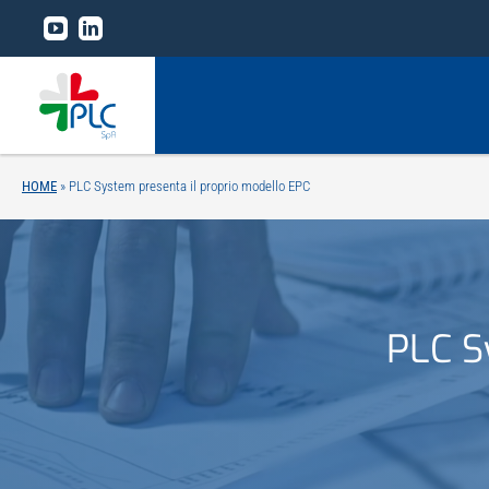
Salta
al
contenuto
HOME
»
PLC System presenta il proprio modello EPC
Home
Il gruppo
PLC S
Linee di business
Tecnologie
Research and development