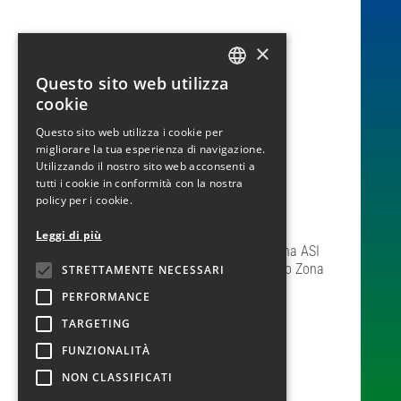
×
Questo sito web utilizza
ITALIAN
cookie
PLC S.p.a.
ENGLISH
Questo sito web utilizza i cookie per
Sede legale:
migliorare la tua esperienza di navigazione.
Via delle Industrie, 100
Utilizzando il nostro sito web acconsenti a
Località Pantano Zona ASI
tutti i cookie in conformità con la nostra
80011 – Acerra (NA)
policy per i cookie.
Tel.: 081 01 98 565
Sedi operative:
Leggi di più
Via delle Industrie, 100 – Località Pantano Zona ASI
Via delle Industrie, 272/274 – Località Pantano Zona
STRETTAMENTE NECESSARI
ASI
PERFORMANCE
80011 – Acerra (NA)
TARGETING
P.I. e C.F. 05346630964 – R.E.A. NA993384
FUNZIONALITÀ
NON CLASSIFICATI
COOKIES POLICY
|
PRIVACY POLICY