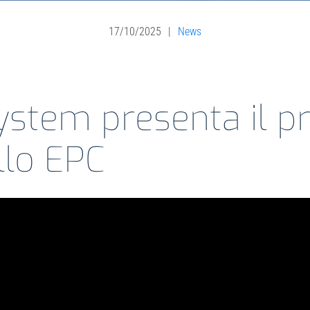
17/10/2025
|
News
ystem presenta il p
lo EPC