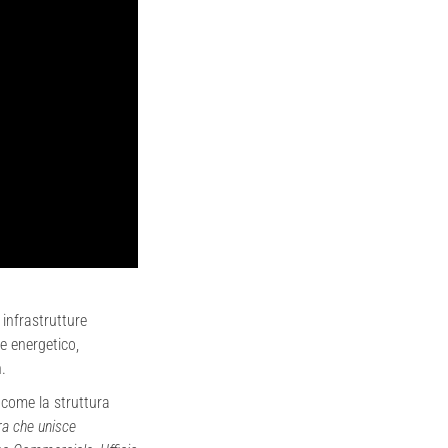
infrastrutture
ge energetico,
.
 come la struttura
ra che unisce