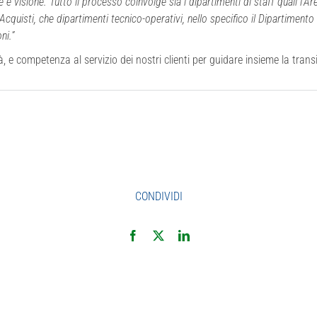
e visione. Tutto il processo coinvolge sia i dipartimenti di staff quali l’A
Acquisti, che dipartimenti tecnico-operativi, nello specifico il Dipartimento 
ni.”
à, e competenza al servizio dei nostri clienti per guidare insieme la trans
CONDIVIDI