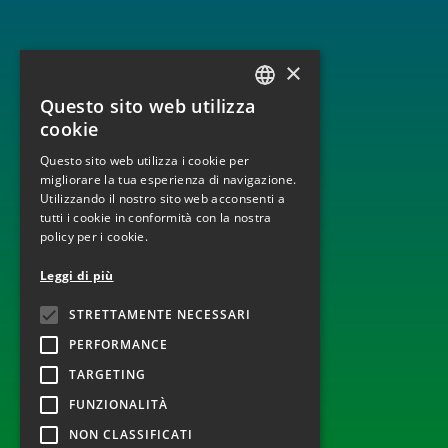
×
LINEE DI BUSINESS
Questo sito web utilizza
ITALIAN
BUILD, OPERATE AND TRANSFER
cookie
ENGINEERING, PROCUREMENT AND CONSTRUCTION
ENGLISH
MONITORAGGIO E DISPACCIAMENTO IMPIANTI
Questo sito web utilizza i cookie per
OPERATION AND MAINTENANCE
migliorare la tua esperienza di navigazione.
Utilizzando il nostro sito web acconsenti a
tutti i cookie in conformità con la nostra
policy per i cookie.
TECNOLOGIE
Leggi di più
INFRASTRUTTURE ELETTRICHE
STRETTAMENTE NECESSARI
EOLICO
FOTOVOLTAICO
PERFORMANCE
TARGETING
FUNZIONALITÀ
SEGUICI ANCHE SU
NON CLASSIFICATI