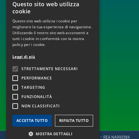
Questo sito web utilizza
ITALIAN
BUILD, OPERATE AND TRANSFER
cookie
ENGINEERING, PROCUREMENT AND CONSTRUCTION
ENGLISH
MONITORAGGIO E DISPACCIAMENTO IMPIANTI
Questo sito web utilizza i cookie per
OPERATION AND MAINTENANCE
migliorare la tua esperienza di navigazione.
Utilizzando il nostro sito web acconsenti a
tutti i cookie in conformità con la nostra
policy per i cookie.
TECNOLOGIE
Leggi di più
INFRASTRUTTURE ELETTRICHE
STRETTAMENTE NECESSARI
EOLICO
FOTOVOLTAICO
PERFORMANCE
TARGETING
FUNZIONALITÀ
SEGUICI ANCHE SU
NON CLASSIFICATI
ACCETTA TUTTO
RIFIUTA TUTTO
MOSTRA DETTAGLI
Copyright 2022 © PLC Spa | P.Iva e CF 05346630964 – REA NA993384