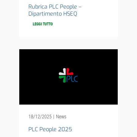
Rubrica PLC People –
Dipartimento HSEQ
LEGGI TUTTO
18/12/2025
|
News
PLC People 2025