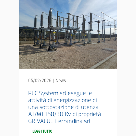
05/02/2026
|
News
PLC System srl esegue le
attività di energizzazione di
una sottostazione di utenza
AT/MT 150/30 Kv di proprietà
GR VALUE Ferrandina srl
LEGGI TUTTO