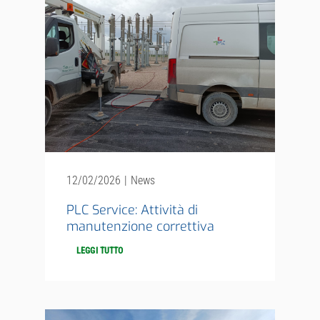
Investor Relations
Sistema interno di gestione del rischio
NEWS
12/02/2026
|
News
Contatti
PLC Service: Attività di
manutenzione correttiva
Lavora con noi
LEGGI TUTTO