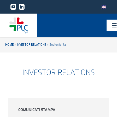
Salta
al
contenuto
To
Na
HOME
»
INVESTOR RELATIONS
»
Sostenibilità
Home
Il gruppo
INVESTOR RELATIONS
Linee di business
Tecnologie
COMUNICATI STAMPA
Research and development