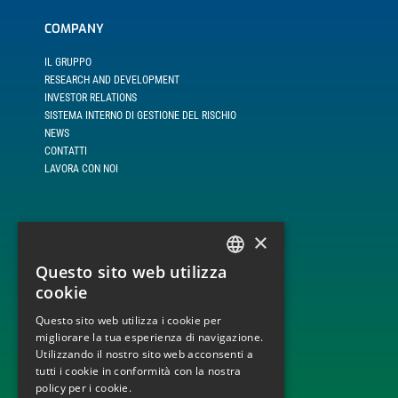
COMPANY
IL GRUPPO
RESEARCH AND DEVELOPMENT
INVESTOR RELATIONS
SISTEMA INTERNO DI GESTIONE DEL RISCHIO
NEWS
CONTATTI
LAVORA CON NOI
×
LINEE DI BUSINESS
Questo sito web utilizza
ITALIAN
BUILD, OPERATE AND TRANSFER
cookie
ENGINEERING, PROCUREMENT AND CONSTRUCTION
ENGLISH
MONITORAGGIO E DISPACCIAMENTO IMPIANTI
Questo sito web utilizza i cookie per
OPERATION AND MAINTENANCE
migliorare la tua esperienza di navigazione.
Utilizzando il nostro sito web acconsenti a
tutti i cookie in conformità con la nostra
policy per i cookie.