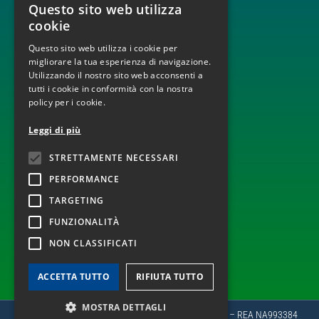
Questo sito web utilizza
ITALIAN
BUILD, OPERATE AND TRANSFER
cookie
ENGINEERING, PROCUREMENT AND CONSTRUCTION
ENGLISH
MONITORAGGIO E DISPACCIAMENTO IMPIANTI
Questo sito web utilizza i cookie per
OPERATION AND MAINTENANCE
migliorare la tua esperienza di navigazione.
Utilizzando il nostro sito web acconsenti a
tutti i cookie in conformità con la nostra
policy per i cookie.
TECNOLOGIE
Leggi di più
INFRASTRUTTURE ELETTRICHE
STRETTAMENTE NECESSARI
EOLICO
FOTOVOLTAICO
PERFORMANCE
TARGETING
FUNZIONALITÀ
SEGUICI ANCHE SU
NON CLASSIFICATI
ACCETTA TUTTO
RIFIUTA TUTTO
MOSTRA DETTAGLI
Copyright 2022 © PLC Spa | P.Iva e CF 05346630964 – REA NA993384